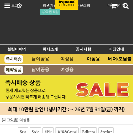
로그인
회원가입
주문조회
마이페이지
1,000원 적립
설립이야기
회사소개
공지사항
매장안내
남여공용
여성용
아동용
베어/조님블
남여공용
여성용
[재고있음] 여성용
Scio
Style
샌달
정장&Casual
Ballerina
Sneaker