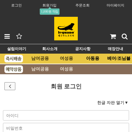
로그인
회원가입
주문조회
마이페이지
1,000원 적립
설립이야기
회사소개
공지사항
매장안내
남여공용
여성용
아동용
베어/조님블
남여공용
여성용
회원 로그인
한글 자판 열기