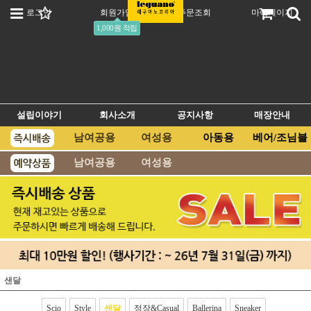
로그인
회원가입
주문조회
마이페이지
1,000원 적립
설립이야기
회사소개
공지사항
매장안내
남여공용
여성용
아동용
베어/조님블
남여공용
여성용
샌달
Scio
Style
샌달
정장&Casual
Ballerina
Sneaker