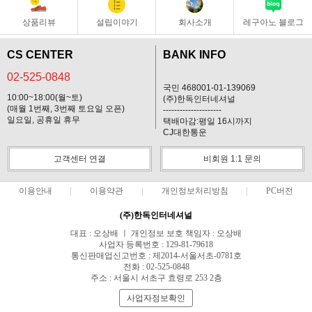
상품리뷰
설립이야기
회사소개
레구아노 블로그
CS CENTER
BANK INFO
02-525-0848
국민 468001-01-139069
10:00~18:00(월~토)
(주)한독인터네셔널
(매월 1번째, 3번째 토요일 오픈)
---------------------
일요일, 공휴일 휴무
택배마감:평일 16시까지
CJ대한통운
고객센터 연결
비회원 1:1 문의
이용안내
이용약관
개인정보처리방침
PC버전
(주)한독인터네셔널
대표 : 오상배 ㅣ 개인정보 보호 책임자 : 오상배
사업자 등록번호 : 129-81-79618
통신판매업신고번호 : 제2014-서울서초-0781호
전화 : 02-525-0848
주소 : 서울시 서초구 효령로 253 2층
사업자정보확인