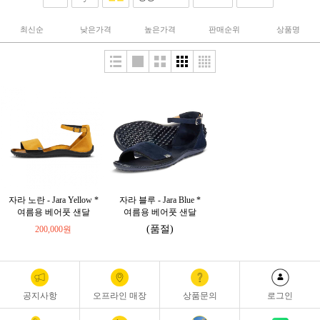
최신순
낮은가격
높은가격
판매순위
상품명
자라 노란 - Jara Yellow *
자라 블루 - Jara Blue *
여름용 베어풋 샌달
여름용 베어풋 샌달
(품절)
200,000원
공지사항
오프라인 매장
상품문의
로그인