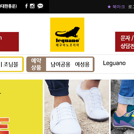
★ 북마크
로