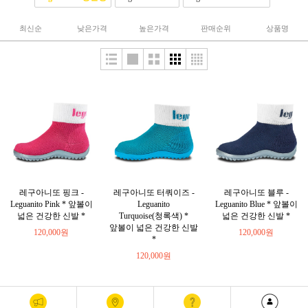
최신순
낮은가격
높은가격
판매순위
상품명
레구아니또 핑크 -
레구아니또 터쿼이즈 -
레구아니또 블루 -
Leguanito Pink * 앞볼이
Leguanito
Leguanito Blue * 앞볼이
넓은 건강한 신발 *
Turquoise(청록색) *
넓은 건강한 신발 *
앞볼이 넓은 건강한 신발
120,000원
120,000원
*
120,000원