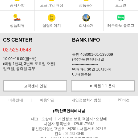
공지사항
오프라인 매장
상품문의
로그인
상품리뷰
설립이야기
회사소개
레구아노 블로그
CS CENTER
BANK INFO
02-525-0848
국민 468001-01-139069
10:00~18:00(월~토)
(주)한독인터네셔널
(매월 1번째, 3번째 토요일 오픈)
---------------------
일요일, 공휴일 휴무
택배마감:평일 16시까지
CJ대한통운
고객센터 연결
비회원 1:1 문의
이용안내
이용약관
개인정보처리방침
PC버전
(주)한독인터네셔널
대표 : 오상배 ㅣ 개인정보 보호 책임자 : 오상배
사업자 등록번호 : 129-81-79618
통신판매업신고번호 : 제2014-서울서초-0781호
전화 : 02-525-0848