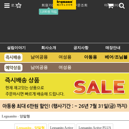
로그인
회원가입
주문조회
마이페이지
1,000원 적립
설립이야기
회사소개
공지사항
매장안내
남여공용
여성용
아동용
베어/조님블
남여공용
여성용
Leguanito - 양말형
Leguanito - 양말형
Leguanito Active
Leguanito Active PLUS