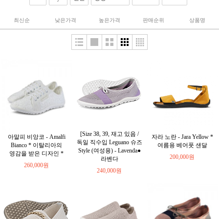
최신순
낮은가격
높은가격
판매순위
상품명
[Size 38, 39, 재고 있음 /
아말피 비앙코 - Amalfi
자라 노란 - Jara Yellow *
독일 직수입 Leguano 슈즈
Bianco * 이탈리아의
여름용 베어풋 샌달
Style (여성용) - Lavenda●
영감을 받은 디자인 *
200,000원
라벤다
260,000원
240,000원