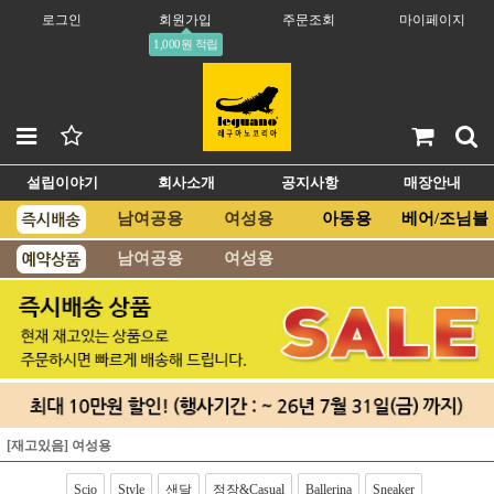
로그인
회원가입
주문조회
마이페이지
1,000원 적립
설립이야기
회사소개
공지사항
매장안내
남여공용
여성용
아동용
베어/조님블
남여공용
여성용
[재고있음] 여성용
Scio
Style
샌달
정장&Casual
Ballerina
Sneaker