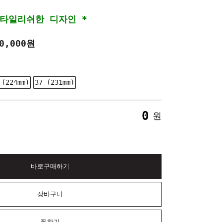
●
Black
스타일리쉬한 디자인 *
0,000원
* 편안하고 스타일리쉬한 디자인 *
 (224mm)
37 (231mm)
0
원
바로구매하기
장바구니
찜하기