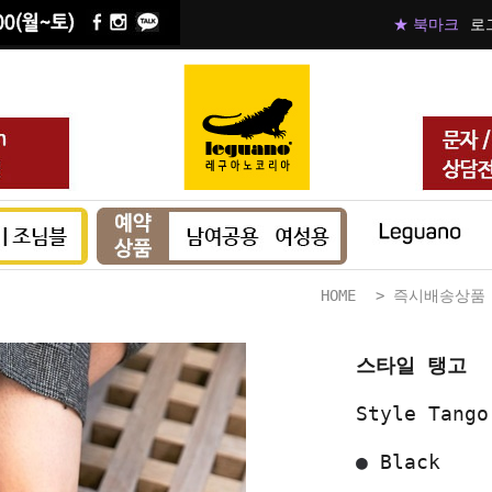
★ 북마크
로
HOME
>
즉시배송상품
스타일 탱고
Style Tango
●
Black