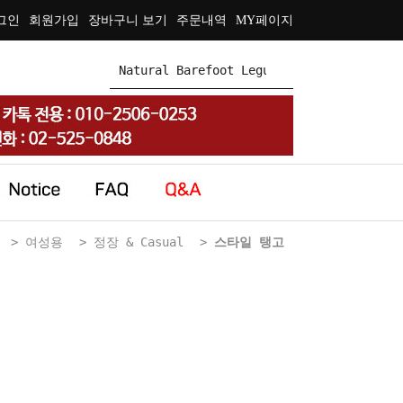
그인
회원가입
장바구니 보기
주문내역
MY페이지
>
여성용
>
정장 & Casual
>
스타일 탱고
Style Tango