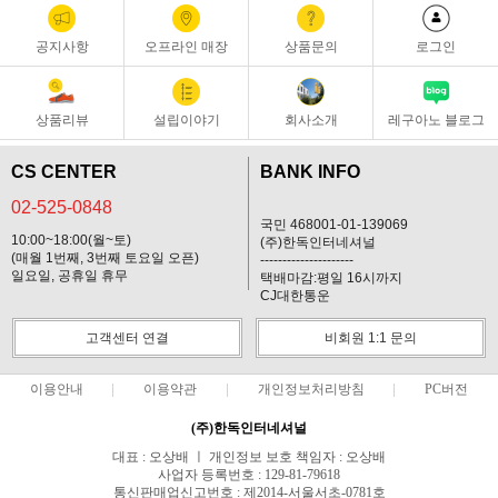
공지사항
오프라인 매장
상품문의
로그인
상품리뷰
설립이야기
회사소개
레구아노 블로그
CS CENTER
BANK INFO
02-525-0848
국민 468001-01-139069
10:00~18:00(월~토)
(주)한독인터네셔널
(매월 1번째, 3번째 토요일 오픈)
---------------------
일요일, 공휴일 휴무
택배마감:평일 16시까지
CJ대한통운
고객센터 연결
비회원 1:1 문의
이용안내
이용약관
개인정보처리방침
PC버전
(주)한독인터네셔널
대표 : 오상배 ㅣ 개인정보 보호 책임자 : 오상배
사업자 등록번호 : 129-81-79618
통신판매업신고번호 : 제2014-서울서초-0781호