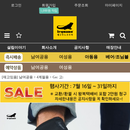
로그인
회원가입
주문조회
마이페이지
1,000원 적립
설립이야기
회사소개
공지사항
매장안내
남여공용
여성용
아동용
베어/조님블
남여공용
여성용
[재고있음] 남여공용
>
4계절용
>
Go: 고: