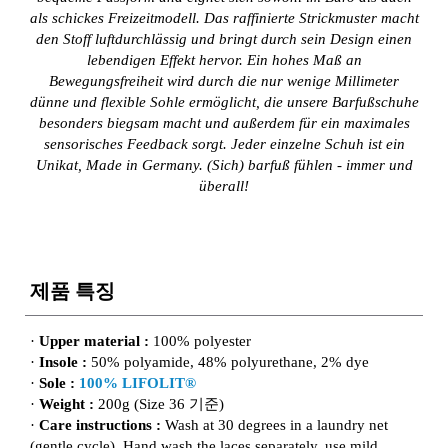
als schickes Freizeitmodell. Das raffinierte Strickmuster macht
den Stoff luftdurchlässig und bringt durch sein Design einen
lebendigen Effekt hervor. Ein hohes Maß an
Bewegungsfreiheit wird durch die nur wenige Millimeter
dünne und flexible Sohle ermöglicht, die unsere Barfußschuhe
besonders biegsam macht und außerdem für ein maximales
sensorisches Feedback sorgt. Jeder einzelne Schuh ist ein
Unikat, Made in Germany. (Sich) barfuß fühlen - immer und
überall!
제품 특징
·
Upper material :
100% polyester
·
Insole :
50% polyamide, 48% polyurethane, 2% dye
·
Sole :
100% LIFOLIT®
·
Weight :
200g (Size 36 기준)
·
Care instructions :
Wash at 30 degrees in a laundry net
(gentle cycle). Hand wash the laces separately, use mild