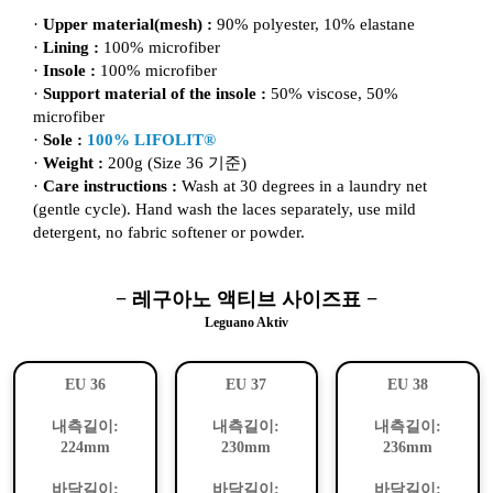
·
Upper material(mesh) :
90% polyester, 10% elastane
·
Lining :
100% microfiber
·
Insole :
100% microfiber
·
Support material of the insole :
50% viscose, 50%
microfiber
·
Sole :
100% LIFOLIT®
·
Weight :
200g (Size 36 기준)
·
Care instructions :
Wash at 30 degrees in a laundry net
(gentle cycle). Hand wash the laces separately, use mild
detergent, no fabric softener or powder.
− 레구아노 액티브 사이즈표 −
Leguano Aktiv
EU 36
EU 37
EU 38
내측길이:
내측길이:
내측길이:
224mm
230mm
236mm
바닥길이:
바닥길이:
바닥길이: