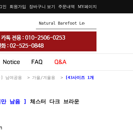
그인
회원가입
장바구니 보기
주문내역
MY페이지
] 남여공용
>
가을/겨울용
>
[43사이즈 1개
만 남음 ]
체스터 다크 브라운
개만 남음 ]
체스터 다크 브라운
Chester
n