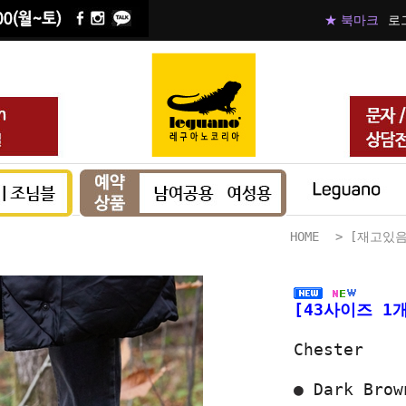
★ 북마크
로
HOME
>
[재고있음
[43사이즈 1
Chester
●
Dark Brow