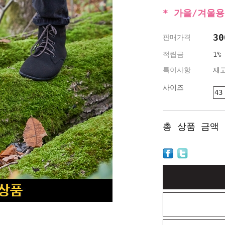
* 가을/겨울용
30
판매가격
적립금
1%
특이사항
재
사이즈
43
총 상품 금액