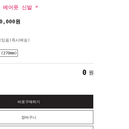
 베어풋 신발 *
●
Dark Brown
0,000원
* 가을/겨울용 베어풋 신발 *
고있음(즉시배송)
 (270mm)
0
원
바로구매하기
장바구니