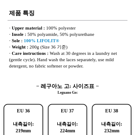
제품 특징
·
Upper material :
100% polyester
·
Insole :
50% polyamide, 50% polyurethane
·
Sole :
100% LIFOLIT®
·
Weight :
200g (Size 36 기준)
·
Care instructions :
Wash at 30 degrees in a laundry net
(gentle cycle). Hand wash the laces separately, use mild
detergent, no fabric softener or powder.
− 레구아노 고: 사이즈표 −
Leguano Go:
EU 36
EU 37
EU 38
내측길이:
내측길이:
내측길이:
219mm
224mm
232mm