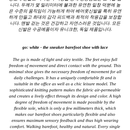
니다. 두께가 몇 밀리미터에 불과한 유연한 밑창 덕분에 높
은 수준의 움직임이 가능하게 하여 베어풋신발을 특히 유연
하게 만들고 최대의 감각 피드백과 최적의 착용감을 보장합
니다. 맨발 걷는 것은 건강하고 자연스러운 것입니다. 모든
신발은 수공예품이자 유니크한, 독일 제품입니다.
go: white - the sneaker barefoot shoe with lace
The go is made of light and airy textile. The feet enjoy full
freedom of movement and direct contact with the ground. This
minimal shoe gives the necessary freedom of movement for all
daily challenges. It has a uniquely comfortable fit and is
suitable in the office as well as a chic leisure model. The
sophisticated knitting pattern makes the fabric air-permeable
and creates a lively effect through its design and color. A high
degree of freedom of movement is made possible by the
flexible sole, which is only a few millimeters thick, which
makes our barefoot shoes particularly flexible and also
ensures maximum sensory feedback and thus high wearing
comfort. Walking barefoot, healthy and natural. Every single