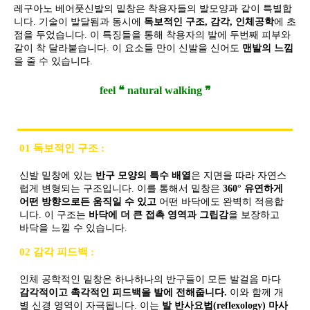
레구아노 베어풋신발의 밑창은 착용자들의 발모양과 같이 특별합
니다. 기술이 발달됨과 동시에
독보적인 구조, 감각, 인체공학
에 초
점을 두었습니다. 이 특징들을 통해 착용자의 발에 두번째 피부와
같이 착 달라붙습니다. 이 요소들 만이 신발을 신어도
맨발의 느낌
을 줄 수 있습니다.
feel ❝ natural walking ❞
01 독보적인 구조 :
신발 밑창에 있는
반구 모양의 특수 배열
은 지면을 따라 자연스
럽게 변형되는 구조입니다. 이를 통해서 밑창은
360° 유연하게
어떤 방향으로든 움직일 수 있고
어떤 바닥에도 완벽히 적응합
니다. 이 구조는
바닥에 더 큰 접촉 영역과 그립감
을 보장하고
바닥을 느낄 수 있습니다.
02 감각 피드백 :
인체 공학적인 밑창은 하나하나의 반구들이 모든 발걸음 마다
감각적이고 촉각적인 피드백을 발에 전해줍니다.
이와 함께 개
별 신경 영역이 자극됩니다. 이는
발 반사요법(reflexology) 마사