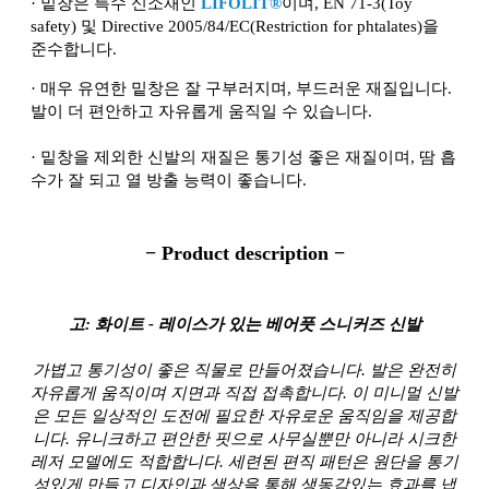
·
밑창은 특수 신소재인
LIFOLIT®
이며, EN 71-3(Toy
safety) 및 Directive 2005/84/EC(Restriction for phtalates)을
준수합니다.
·
매우 유연한 밑창은 잘 구부러지며, 부드러운 재질입니다.
발이 더 편안하고 자유롭게 움직일 수 있습니다.
·
밑창을 제외한 신발의 재질은 통기성 좋은 재질이며, 땀 흡
수가 잘 되고 열 방출 능력이 좋습니다.
− Product description −
고: 화이트 - 레이스가 있는 베어풋 스니커즈 신발
가볍고 통기성이 좋은 직물로 만들어졌습니다. 발은 완전히
자유롭게 움직이며 지면과 직접 접촉합니다. 이 미니멀 신발
은 모든 일상적인 도전에 필요한 자유로운 움직임을 제공합
니다. 유니크하고 편안한 핏으로 사무실뿐만 아니라 시크한
레저 모델에도 적합합니다. 세련된 편직 패턴은 원단을 통기
성있게 만들고 디자인과 색상을 통해 생동감있는 효과를 냅