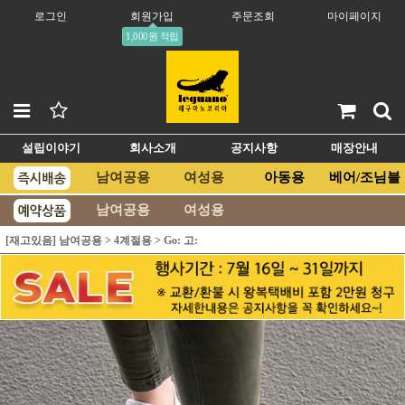
로그인
회원가입
주문조회
마이페이지
1,000원 적립
설립이야기
회사소개
공지사항
매장안내
남여공용
여성용
아동용
베어/조님블
남여공용
여성용
[재고있음] 남여공용
>
4계절용
>
Go: 고: