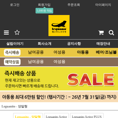
로그인
회원가입
주문조회
마이페이지
1,000원 적립
설립이야기
회사소개
공지사항
매장안내
남여공용
여성용
아동용
베어/조님블
남여공용
여성용
Leguanito - 양말형
Leguanito - 양말형
Leguanito Active
Leguanito Active PLUS