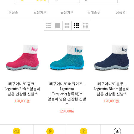
최신순
낮은가격
높은가격
판매순위
상품명
레구아니또 핑크 -
레구아니또 터쿼이즈 -
레구아니또 블루 -
Leguanito Pink * 앞볼이
Leguanito
Leguanito Blue * 앞볼이
넓은 건강한 신발 *
Turquoise(청록색) *
넓은 건강한 신발 *
앞볼이 넓은 건강한 신발
120,000원
120,000원
*
120,000원