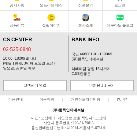
공지사항
오프라인 매장
상품문의
로그인
상품리뷰
설립이야기
회사소개
레구아노 블로그
CS CENTER
BANK INFO
02-525-0848
국민 468001-01-139069
10:00~18:00(월~토)
(주)한독인터네셔널
(매월 1번째, 3번째 토요일 오픈)
---------------------
일요일, 공휴일 휴무
택배마감:평일 16시까지
CJ대한통운
고객센터 연결
비회원 1:1 문의
이용안내
이용약관
개인정보처리방침
PC버전
(주)한독인터네셔널
대표 : 오상배 ㅣ 개인정보 보호 책임자 : 오상배
사업자 등록번호 : 129-81-79618
통신판매업신고번호 : 제2014-서울서초-0781호
전화 : 02-525-0848